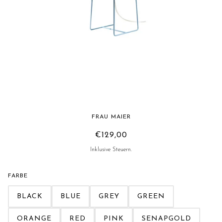
Frau Maier - Tischlampe MINI SOPHIE
FRAU MAIER
€129,00
Inklusive Steuern.
FARBE
BLACK
BLUE
GREY
GREEN
ORANGE
RED
PINK
SENAPGOLD